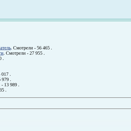
атель
. Смотрели - 56 465 .
ти
. Смотрели - 27 955 .
 .
 017 .
 979 .
- 13 989 .
35 .