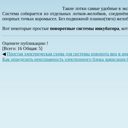
Такие лотки самые удобные в экс
Система собирается из отдельных лотков-желобков, соединё
опорных точках коромысел. Без подвижной планки(тяги) жело
Вот некоторые простые
поворотные системы инкубатора
, ко
Оцените публикацию !
[Всего:
16
Общая:
5
]
◀
Простая электрическая схема для системы поворота яиц в ин
Как определить неисправность электронного блока зажигания