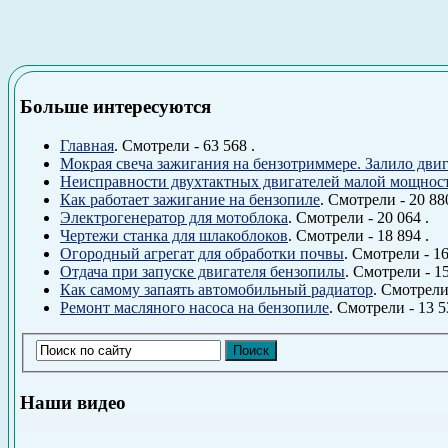
Больше интересуются
Главная
. Смотрели - 63 568 .
Мокрая свеча зажигания на бензотриммере. Залило двиг
Неисправности двухтактных двигателей малой мощнос
Как работает зажигание на бензопиле
. Смотрели - 20 880
Электрогенератор для мотоблока
. Смотрели - 20 064 .
Чертежи станка для шлакоблоков
. Смотрели - 18 894 .
Огородный агрегат для обработки почвы
. Смотрели - 16
Отдача при запуске двигателя бензопилы
. Смотрели - 15
Как самому запаять автомобильный радиатор
. Смотрели 
Ремонт масляного насоса на бензопиле
. Смотрели - 13 5
Наши видео