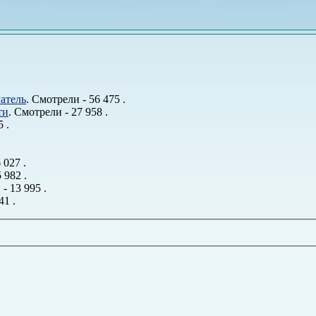
атель
. Смотрели - 56 475 .
ти
. Смотрели - 27 958 .
 .
 027 .
 982 .
- 13 995 .
41 .