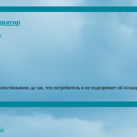
диатор
в
шенствованию да так, что потребитель и не подозревает об осн
ев