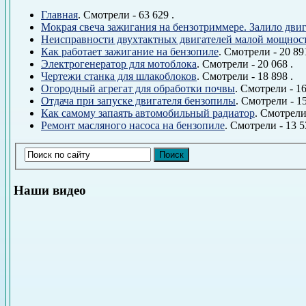
Главная
. Смотрели - 63 629 .
Мокрая свеча зажигания на бензотриммере. Залило двиг
Неисправности двухтактных двигателей малой мощнос
Как работает зажигание на бензопиле
. Смотрели - 20 891
Электрогенератор для мотоблока
. Смотрели - 20 068 .
Чертежи станка для шлакоблоков
. Смотрели - 18 898 .
Огородный агрегат для обработки почвы
. Смотрели - 16
Отдача при запуске двигателя бензопилы
. Смотрели - 15
Как самому запаять автомобильный радиатор
. Смотрели 
Ремонт масляного насоса на бензопиле
. Смотрели - 13 5
Наши видео