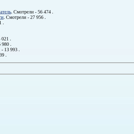
атель
. Смотрели - 56 474 .
ти
. Смотрели - 27 956 .
 .
 021 .
 980 .
- 13 993 .
39 .