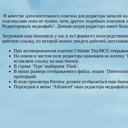
В качестве дополнительного плагина для редактора записей на
плагина нам пока не нужно, хотя, других подобных плагинов е
Редактировать медиафайл’. Данная опция редактора имеет боль
Загружаем наш баннер(он у нас в swf формате) непосредственн
рабочую ссылку, по которой можно увидеть рабочий,запускаю
При активированном плагине Ultimate TinyMCE открываем
На новом и чистом поле редактора нажимаем на кнопку ‘В
вставляем ссылку на наш баннер.
В строке ‘Type’ выбираем ‘Flash’.
В окнах размера отображаемого файла, опции ‘Dimension
пропорций.
В поле просмотра Preview должен отобразиться наш банн
Переходим в меню ‘Advanced’ окна редактора медиафайла.