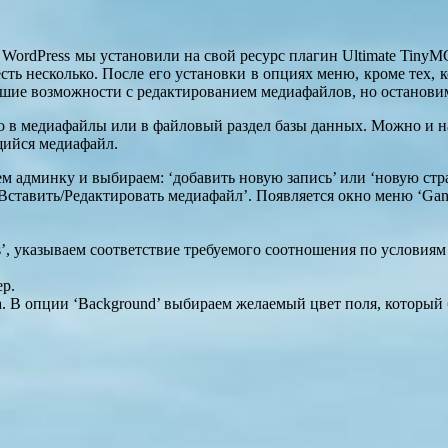
 WordPress мы установили на свой ресурс плагин Ultimate TinyM
сть несколько. После его установки в опциях меню, кроме тех,
шие возможности с редактированием медиафайлов, но остановимс
о в медиафайлы или в файловый раздел базы данных. Можно и на
щийся медиафайл.
 админку и выбираем: ‘добавить новую запись’ или ‘новую стр
ставить/Редактировать медиафайл’. Появляется окно меню ‘Ganer
s’, указываем соответствие требуемого соотношения по условиям
ер.
 В опции ‘Background’ выбираем желаемый цвет поля, который б